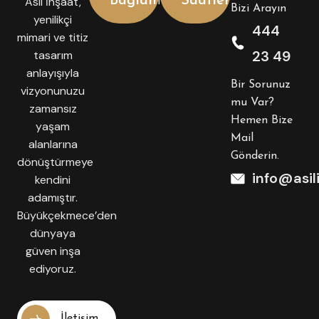
Bağlantılar
Saatlerimiz
Asil İnşaat,
Bizi Arayın
yenilikçi
444
mimari ve titiz
23 49
tasarım
anlayışıyla
Bir Sorunuz
vizyonunuzu
mu Var?
zamansız
Hemen Bize
yaşam
Mail
alanlarına
Gönderin.
dönüştürmeye
info@asil
kendini
adamıştır.
Büyükçekmece’den
dünyaya
güven inşa
ediyoruz.
İletişim