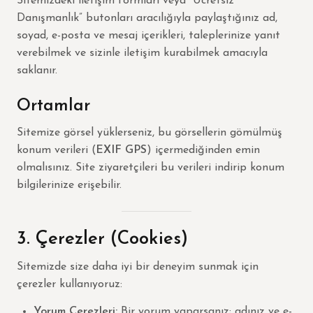
Sitemizdeki iletişim formları veya “Ücretsiz
Danışmanlık” butonları aracılığıyla paylaştığınız ad,
soyad, e-posta ve mesaj içerikleri, taleplerinize yanıt
verebilmek ve sizinle iletişim kurabilmek amacıyla
saklanır.
Ortamlar
Sitemize görsel yüklerseniz, bu görsellerin gömülmüş
konum verileri (
EXIF GPS
) içermediğinden emin
olmalısınız. Site ziyaretçileri bu verileri indirip konum
bilgilerinize erişebilir.
3. Çerezler (Cookies)
Sitemizde size daha iyi bir deneyim sunmak için
çerezler kullanıyoruz:
Yorum Çerezleri:
Bir yorum yaparsanız; adınız ve e-