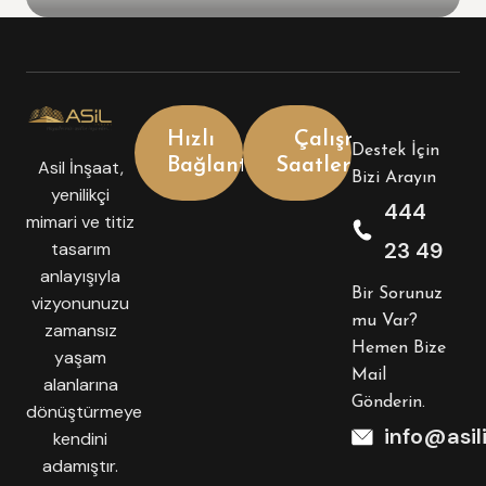
Hızlı
Çalışma
Destek İçin
Bağlantılar
Saatlerimiz
Asil İnşaat,
Bizi Arayın
yenilikçi
444
mimari ve titiz
23 49
tasarım
anlayışıyla
Bir Sorunuz
vizyonunuzu
mu Var?
zamansız
Hemen Bize
yaşam
Mail
alanlarına
Gönderin.
dönüştürmeye
info@asil
kendini
adamıştır.